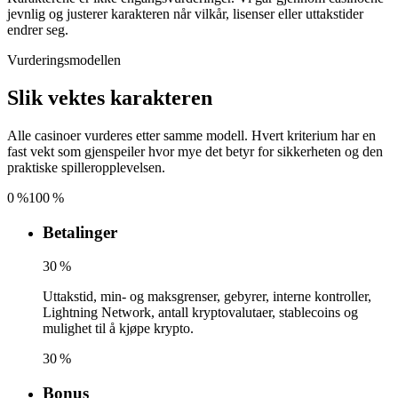
jevnlig og justerer karakteren når vilkår, lisenser eller uttakstider
endrer seg.
Vurderingsmodellen
Slik vektes karakteren
Alle casinoer vurderes etter samme modell. Hvert kriterium har en
fast vekt som gjenspeiler hvor mye det betyr for sikkerheten og den
praktiske spilleropplevelsen.
0 %
100 %
Betalinger
30
%
Uttakstid, min- og maksgrenser, gebyrer, interne kontroller,
Lightning Network, antall kryptovalutaer, stablecoins og
mulighet til å kjøpe krypto.
30
%
Bonus