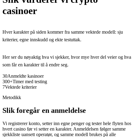
casinoer
Hver karakter på siden kommer fra samme vektede modell: sju
kriterier, egne innskudd og ekte testuttak.
Her ser du nøyaktig hva vi sjekker, hvor mye hver del veier og hva
som får en karakter til å endre seg.
30
Anmeldte kasinoer
300+
Timer med testing
7
Vektede kriterier
Metodikk
Slik foregår en anmeldelse
Vi registrerer konto, setter inn egne penger og tester hele flyten hos
hvert casino før vi setter en karakter. Anmeldelsen følger samme
sjekkliste uansett operatør, og samme modell brukes på alle