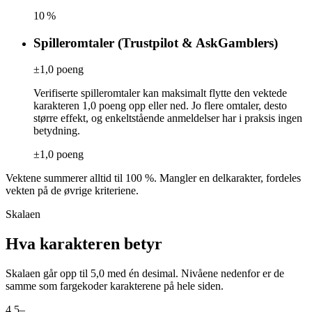
10
%
Spilleromtaler (Trustpilot & AskGamblers)
±1,0 poeng
Verifiserte spilleromtaler kan maksimalt flytte den vektede
karakteren 1,0 poeng opp eller ned. Jo flere omtaler, desto
større effekt, og enkeltstående anmeldelser har i praksis ingen
betydning.
±1,0 poeng
Vektene summerer alltid til 100 %. Mangler en delkarakter, fordeles
vekten på de øvrige kriteriene.
Skalaen
Hva karakteren betyr
Skalaen går opp til 5,0 med én desimal. Nivåene nedenfor er de
samme som fargekoder karakterene på hele siden.
4,5–