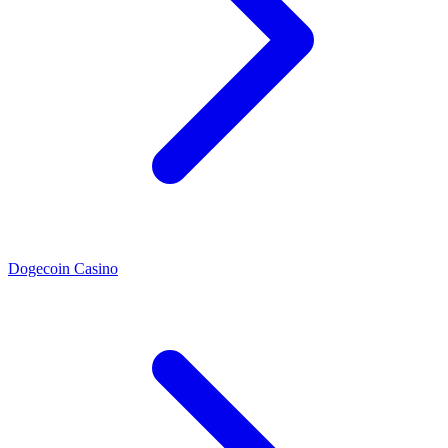
Dogecoin Casino