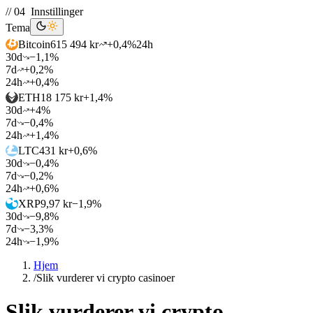
//
04
Innstillinger
Tema
Bitcoin
615 494 kr
+0,4%
24h
30d
−1,1%
7d
+0,2%
24h
+0,4%
ETH
18 175 kr
+1,4%
30d
+4%
7d
−0,4%
24h
+1,4%
LTC
431 kr
+0,6%
30d
−0,4%
7d
−0,2%
24h
+0,6%
XRP
9,97 kr
−1,9%
30d
−9,8%
7d
−3,3%
24h
−1,9%
Hjem
/
Slik vurderer vi crypto casinoer
Slik vurderer vi crypto