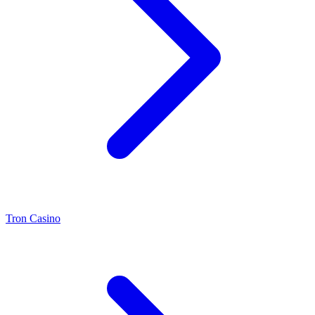
Tron Casino