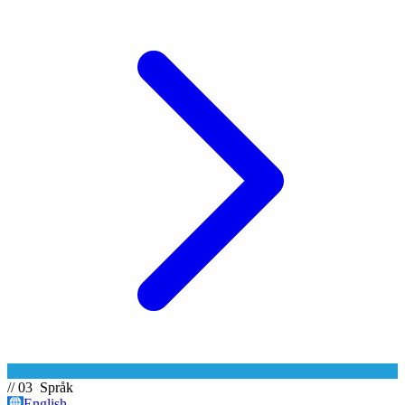
//
03
Språk
English