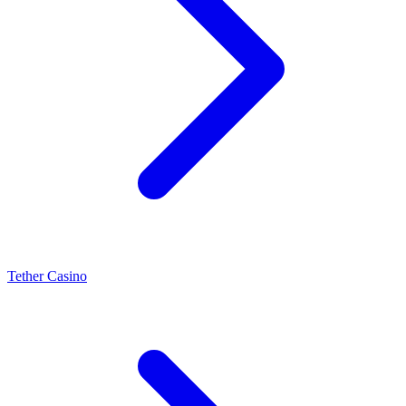
Tether Casino