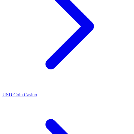
USD Coin Casino