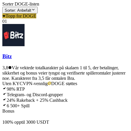
Sorter DOGE-listen
Sorter:
Anbefalt
Topp for DOGE
01
Bitz
3,8
Vår vektede totalkarakter på skalaen 1 til 5, der betalinger,
sikkerhet og bonus veier tyngst og verifiserte spilleromtaler justerer
noe. Karakterer fra 3,5 får omtalen Bra.
Uten KYC
VPN-vennlig
DOGE støttes
98% RTP
Telegram- og Discord-grupper
24% Rakeback + 25% Cashback
6 500+ Spill
Bonus
100% opptil 3000 USDT