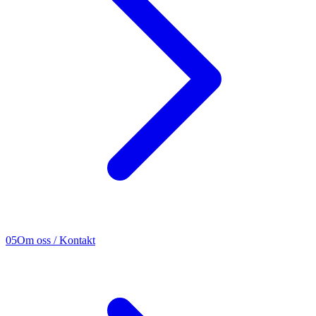
05
Om oss / Kontakt