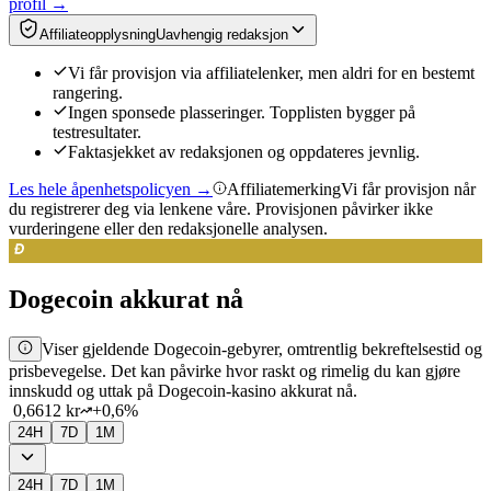
profil
→
Affiliateopplysning
Uavhengig redaksjon
Vi får provisjon via affiliatelenker, men aldri for en bestemt
rangering.
Ingen sponsede plasseringer. Topplisten bygger på
testresultater.
Faktasjekket av redaksjonen og oppdateres jevnlig.
Les hele åpenhetspolicyen
→
Affiliatemerking
Vi får provisjon når
du registrerer deg via lenkene våre. Provisjonen påvirker ikke
vurderingene eller den redaksjonelle analysen.
Dogecoin akkurat nå
Viser gjeldende Dogecoin-gebyrer, omtrentlig bekreftelsestid og
prisbevegelse. Det kan påvirke hvor raskt og rimelig du kan gjøre
innskudd og uttak på Dogecoin-kasino akkurat nå.
0,6612 kr
+0,6%
24H
7D
1M
24H
7D
1M