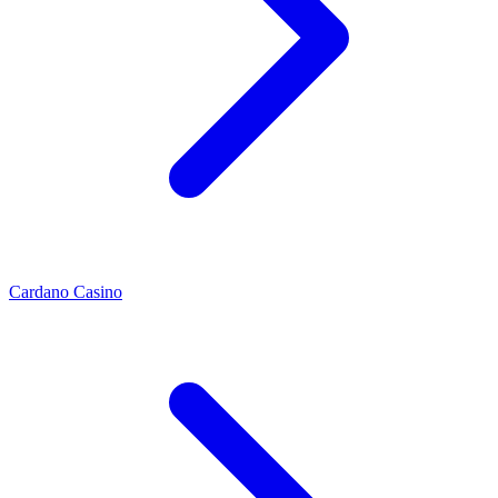
Cardano Casino