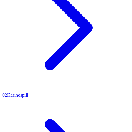
02
Kasinospill