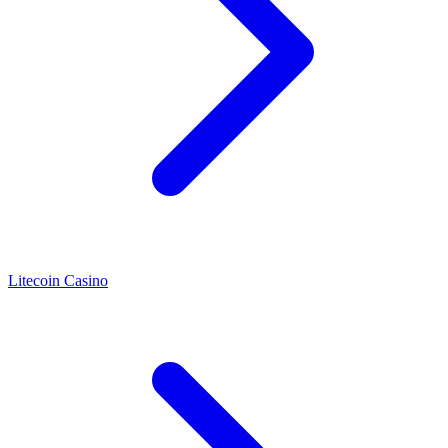
Litecoin Casino