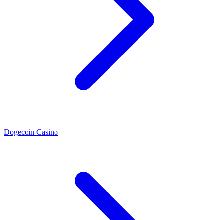
Dogecoin Casino