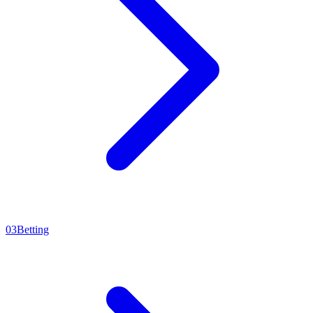
03
Betting