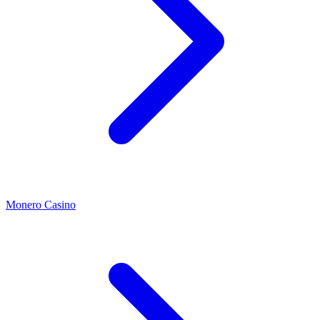
Monero Casino