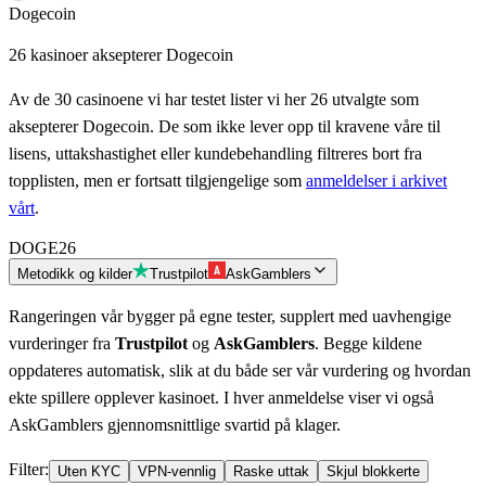
Dogecoin
26 kasinoer aksepterer Dogecoin
Av de 30 casinoene vi har testet lister vi her 26 utvalgte som
aksepterer Dogecoin. De som ikke lever opp til kravene våre til
lisens, uttakshastighet eller kundebehandling filtreres bort fra
topplisten, men er fortsatt tilgjengelige som
anmeldelser i arkivet
vårt
.
DOGE
26
Metodikk og kilder
Trustpilot
AskGamblers
Rangeringen vår bygger på egne tester, supplert med uavhengige
vurderinger fra
Trustpilot
og
AskGamblers
. Begge kildene
oppdateres automatisk, slik at du både ser vår vurdering og hvordan
ekte spillere opplever kasinoet. I hver anmeldelse viser vi også
AskGamblers gjennomsnittlige svartid på klager.
Filter:
Uten KYC
VPN-vennlig
Raske uttak
Skjul blokkerte