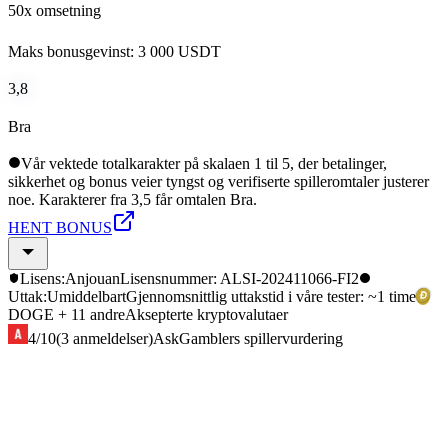
50x omsetning
Maks bonusgevinst:
3 000 USDT
3,8
Bra
Vår vektede totalkarakter på skalaen 1 til 5, der betalinger,
sikkerhet og bonus veier tyngst og verifiserte spilleromtaler justerer
noe. Karakterer fra 3,5 får omtalen Bra.
HENT BONUS
Lisens:
Anjouan
Lisensnummer: ALSI-202411066-FI2
Uttak:
Umiddelbart
Gjennomsnittlig uttakstid i våre tester: ~1 time
DOGE + 11 andre
Aksepterte kryptovalutaer
4
/10
(
3
anmeldelser
)
AskGamblers spillervurdering